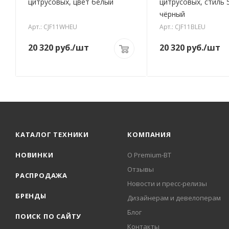
цитрусовых, цвет белый
цитрусовых, стиль 5
чёрный
Арт.: CJF11WHEU
Арт.: CJF11BLEU
20 320
руб.
/шт
20 320
руб.
/шт
КАТАЛОГ ТЕХНИКИ
КОМПАНИЯ
НОВИНКИ
О Premium-BT
Отзывы
РАСПРОДАЖА
Новости и пресс-релизы
БРЕНДЫ
Дизайнерам и девелоперам
Блог
ПОИСК ПО САЙТУ
Контакты