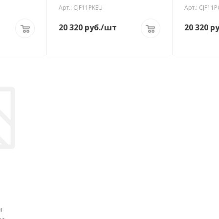
Арт.: CJF11PKEU
Арт.: CJF11
20 320
руб.
/шт
20 320
ру
я