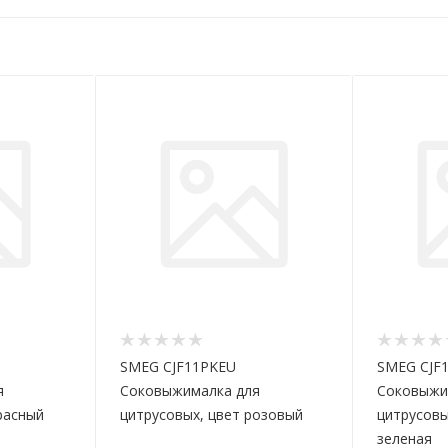
SMEG CJF11PKEU
SMEG CJF
я
Соковыжималка для
Соковыжи
расный
цитрусовых, цвет розовый
цитрусовы
зеленая