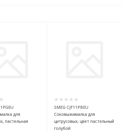
11PGEU
SMEG CJF11PBEU
малка для
Соковыжималка для
х, пастельная
цитрусовых, цвет пастельный
голубой