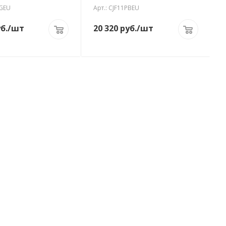
PGEU
Арт.: CJF11PBEU
б.
/шт
20 320
руб.
/шт