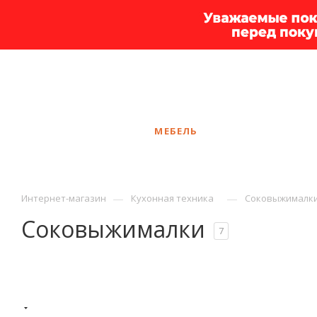
+7 925 375-83-44
Чебоксары
ЗАКАЗАТЬ ЗВОНОК
КАТАЛОГ
МЕБЕЛЬ
УСЛУГИ
АКЦ
—
—
Интернет-магазин
Кухонная техника
Соковыжималк
Соковыжималки
7