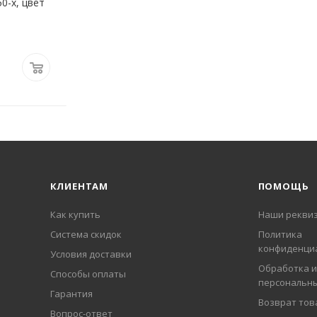
0-х, цвет
КЛИЕНТАМ
ПОМОЩЬ
Как купить
Наши рекви
Система скидок
Политика
конфиденци
Условия доставки
Обработка и
Способы оплаты
персональн
Гарантия
Возврат тов
Вопрос-ответ