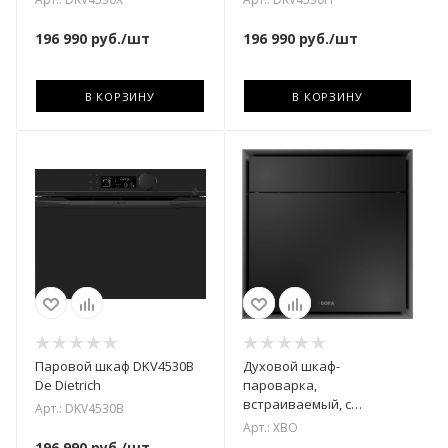
196 990
руб.
/шт
196 990
руб.
/шт
В КОРЗИНУ
В КОРЗИНУ
Паровой шкаф DKV4530B
Духовой шкаф-
De Dietrich
пароварка,
встраиваемый, с
Арт.: DKV4530B
подключением к воде
Арт.: XBO
BORA XBO
196 990
руб.
/шт