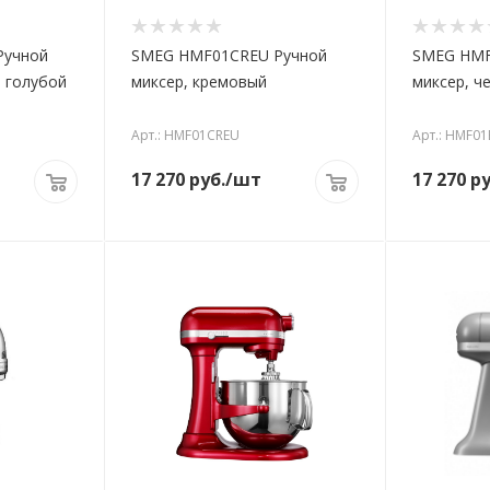
Ручной
SMEG HMF01CREU Ручной
SMEG HMF
 голубой
миксер, кремовый
миксер, ч
Арт.: HMF01CREU
Арт.: HMF0
17 270
руб.
/шт
17 270
ру