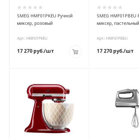
SMEG HMF01PKEU Ручной
SMEG HMF01PBEU 
миксер, розовый
миксер, пастельный
Арт.: HMF01PKEU
Арт.: HMF01PBEU
17 270
руб.
/шт
17 270
руб.
/шт