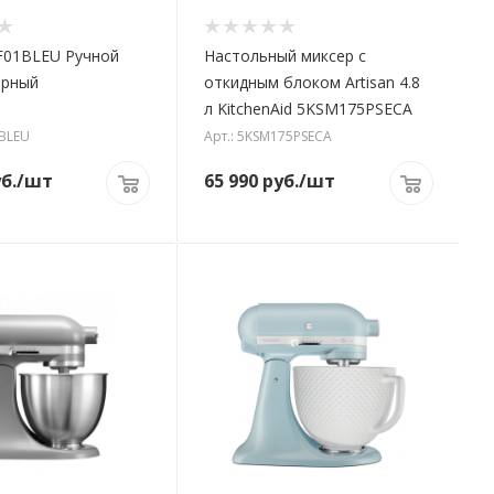
01BLEU Ручной
Настольный миксер с
ерный
откидным блоком Artisan 4.8
л KitchenAid 5KSM175PSECA
1BLEU
Арт.: 5KSM175PSECA
б.
/шт
65 990
руб.
/шт