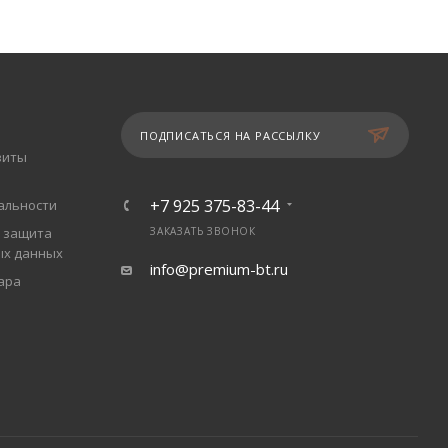
ПОДПИСАТЬСЯ НА РАССЫЛКУ
зиты
+7 925 375-83-44
альности
 защита
ЗАКАЗАТЬ ЗВОНОК
ых данных
info@premium-bt.ru
ара