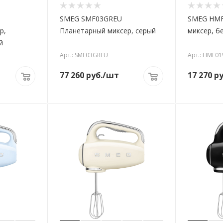
SMEG SMF03GREU
SMEG HMF
р,
Планетарный миксер, серый
миксер, б
й
Арт.: SMF03GREU
Арт.: HMF0
77 260
руб.
/шт
17 270
ру