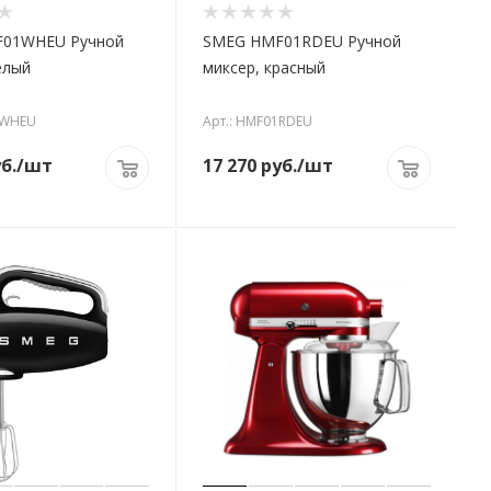
01WHEU Ручной
SMEG HMF01RDEU Ручной
елый
миксер, красный
1WHEU
Арт.: HMF01RDEU
б.
/шт
17 270
руб.
/шт