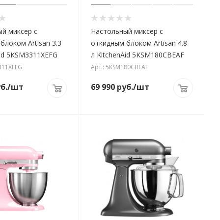
й миксер с
Настольный миксер с
блоком Artisan 3.3
откидным блоком Artisan 4.8
Aid 5KSM3311XEFG
л KitchenAid 5KSM180CBEAF
311XEFG
Арт.: 5KSM180CBEAF
б.
/шт
69 990
руб.
/шт