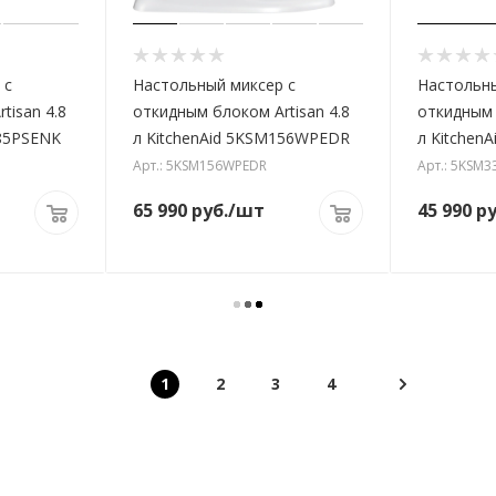
 с
Настольный миксер с
Настольны
tisan 4.8
откидным блоком Artisan 4.8
откидным 
185PSENK
л KitchenAid 5KSM156WPEDR
л Kitchen
Арт.: 5KSM156WPEDR
Арт.: 5KSM
65 990
руб.
/шт
45 990
ру
1
2
3
4