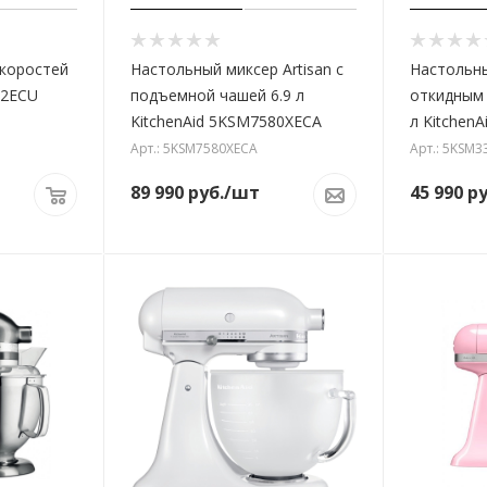
скоростей
Настольный миксер Artisan с
Настольны
12ECU
подъемной чашей 6.9 л
откидным 
KitchenAid 5KSM7580XECA
л Kitchen
Арт.: 5KSM7580XECA
Арт.: 5KSM3
89 990
руб.
/шт
45 990
ру