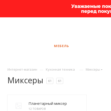
+7 925 375-83-44
Чебоксары
ЗАКАЗАТЬ ЗВОНОК
КАТАЛОГ
МЕБЕЛЬ
УСЛУГИ
АКЦ
—
—
Интернет-магазин
Кухонная техника
Миксеры
Миксеры
61
61
Планетарный миксер
12 ТОВАРОВ