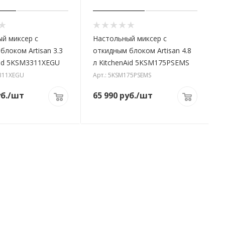
й миксер с
Настольный миксер с
блоком Artisan 3.3
откидным блоком Artisan 4.8
Aid 5KSM3311XEGU
л KitchenAid 5KSM175PSEMS
3311XEGU
Арт.: 5KSM175PSEMS
б.
/шт
65 990
руб.
/шт