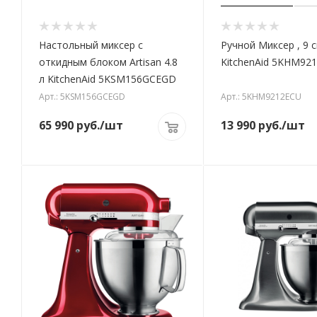
Настольный миксер с
Ручной Миксер , 9 
откидным блоком Artisan 4.8
KitchenAid 5KHM92
л KitchenAid 5KSM156GCEGD
Арт.: 5KSM156GCEGD
Арт.: 5KHM9212ECU
65 990
руб.
/шт
13 990
руб.
/шт