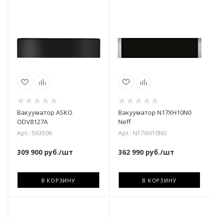
Вакууматор ASKO
Вакууматор N17XH10N0
ODV8127A
Neff
Арт.: 563506
Арт.: N17XH10N0
309 900
руб.
/шт
362 990
руб.
/шт
В КОРЗИНУ
В КОРЗИНУ